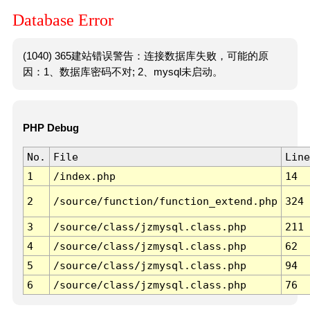
Database Error
(1040) 365建站错误警告：连接数据库失败，可能的原
因：1、数据库密码不对; 2、mysql未启动。
PHP Debug
No.
File
Line
1
/index.php
14
2
/source/function/function_extend.php
324
3
/source/class/jzmysql.class.php
211
4
/source/class/jzmysql.class.php
62
5
/source/class/jzmysql.class.php
94
6
/source/class/jzmysql.class.php
76