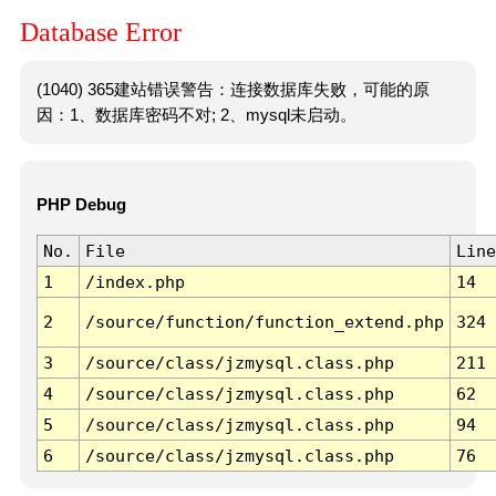
Database Error
(1040) 365建站错误警告：连接数据库失败，可能的原
因：1、数据库密码不对; 2、mysql未启动。
PHP Debug
No.
File
Line
1
/index.php
14
2
/source/function/function_extend.php
324
3
/source/class/jzmysql.class.php
211
4
/source/class/jzmysql.class.php
62
5
/source/class/jzmysql.class.php
94
6
/source/class/jzmysql.class.php
76