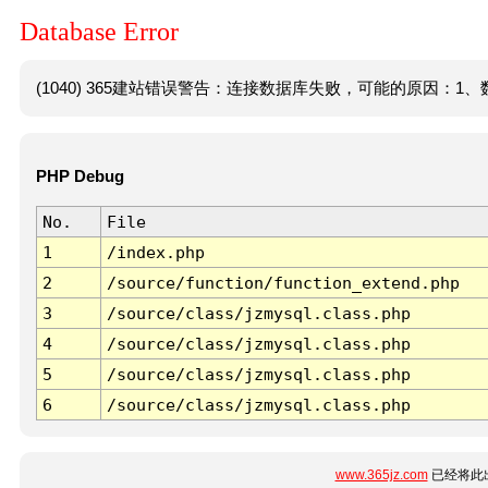
Database Error
(1040) 365建站错误警告：连接数据库失败，可能的原因：1、数
PHP Debug
No.
File
1
/index.php
2
/source/function/function_extend.php
3
/source/class/jzmysql.class.php
4
/source/class/jzmysql.class.php
5
/source/class/jzmysql.class.php
6
/source/class/jzmysql.class.php
www.365jz.com
已经将此