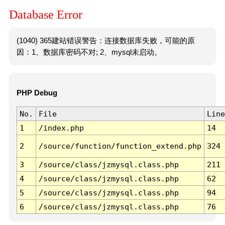
Database Error
(1040) 365建站错误警告：连接数据库失败，可能的原
因：1、数据库密码不对; 2、mysql未启动。
PHP Debug
No.
File
Line
1
/index.php
14
2
/source/function/function_extend.php
324
3
/source/class/jzmysql.class.php
211
4
/source/class/jzmysql.class.php
62
5
/source/class/jzmysql.class.php
94
6
/source/class/jzmysql.class.php
76