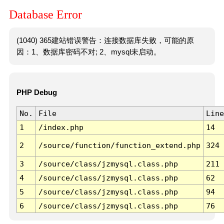
Database Error
(1040) 365建站错误警告：连接数据库失败，可能的原
因：1、数据库密码不对; 2、mysql未启动。
PHP Debug
No.
File
Line
1
/index.php
14
2
/source/function/function_extend.php
324
3
/source/class/jzmysql.class.php
211
4
/source/class/jzmysql.class.php
62
5
/source/class/jzmysql.class.php
94
6
/source/class/jzmysql.class.php
76