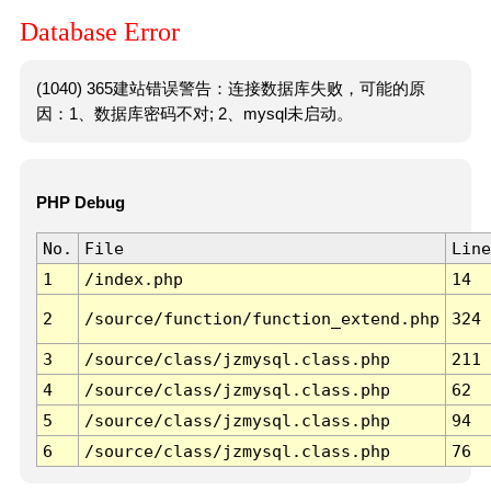
Database Error
(1040) 365建站错误警告：连接数据库失败，可能的原
因：1、数据库密码不对; 2、mysql未启动。
PHP Debug
No.
File
Line
1
/index.php
14
2
/source/function/function_extend.php
324
3
/source/class/jzmysql.class.php
211
4
/source/class/jzmysql.class.php
62
5
/source/class/jzmysql.class.php
94
6
/source/class/jzmysql.class.php
76