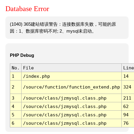
Database Error
(1040) 365建站错误警告：连接数据库失败，可能的原
因：1、数据库密码不对; 2、mysql未启动。
PHP Debug
No.
File
Line
1
/index.php
14
2
/source/function/function_extend.php
324
3
/source/class/jzmysql.class.php
211
4
/source/class/jzmysql.class.php
62
5
/source/class/jzmysql.class.php
94
6
/source/class/jzmysql.class.php
76