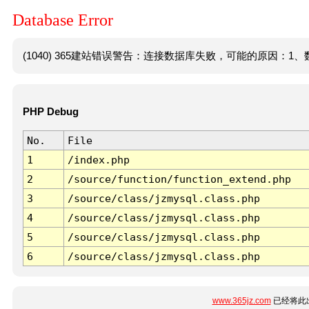
Database Error
(1040) 365建站错误警告：连接数据库失败，可能的原因：1、数
PHP Debug
No.
File
1
/index.php
2
/source/function/function_extend.php
3
/source/class/jzmysql.class.php
4
/source/class/jzmysql.class.php
5
/source/class/jzmysql.class.php
6
/source/class/jzmysql.class.php
www.365jz.com
已经将此