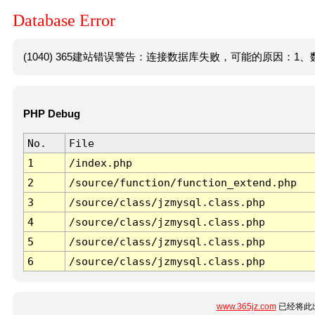
Database Error
(1040) 365建站错误警告：连接数据库失败，可能的原因：1、数
PHP Debug
No.
File
1
/index.php
2
/source/function/function_extend.php
3
/source/class/jzmysql.class.php
4
/source/class/jzmysql.class.php
5
/source/class/jzmysql.class.php
6
/source/class/jzmysql.class.php
www.365jz.com
已经将此