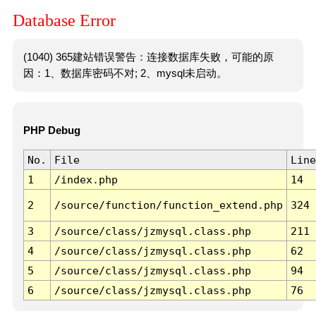
Database Error
(1040) 365建站错误警告：连接数据库失败，可能的原
因：1、数据库密码不对; 2、mysql未启动。
PHP Debug
No.
File
Line
1
/index.php
14
2
/source/function/function_extend.php
324
3
/source/class/jzmysql.class.php
211
4
/source/class/jzmysql.class.php
62
5
/source/class/jzmysql.class.php
94
6
/source/class/jzmysql.class.php
76