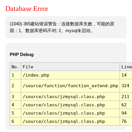
Database Error
(1040) 365建站错误警告：连接数据库失败，可能的原
因：1、数据库密码不对; 2、mysql未启动。
PHP Debug
No.
File
Line
1
/index.php
14
2
/source/function/function_extend.php
324
3
/source/class/jzmysql.class.php
211
4
/source/class/jzmysql.class.php
62
5
/source/class/jzmysql.class.php
94
6
/source/class/jzmysql.class.php
76