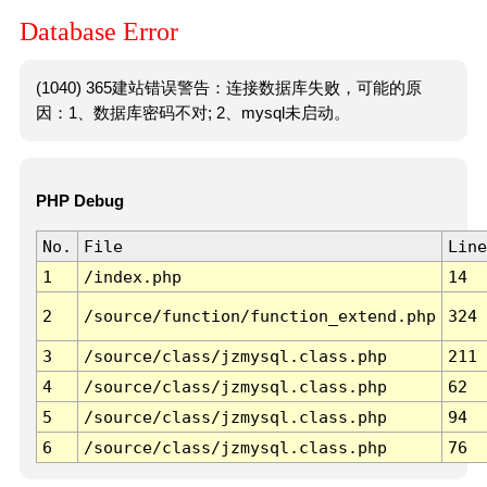
Database Error
(1040) 365建站错误警告：连接数据库失败，可能的原
因：1、数据库密码不对; 2、mysql未启动。
PHP Debug
No.
File
Line
1
/index.php
14
2
/source/function/function_extend.php
324
3
/source/class/jzmysql.class.php
211
4
/source/class/jzmysql.class.php
62
5
/source/class/jzmysql.class.php
94
6
/source/class/jzmysql.class.php
76