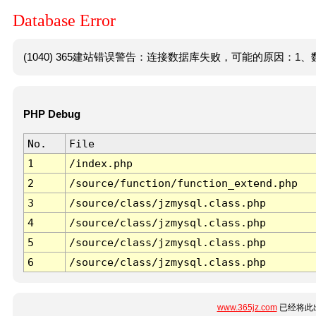
Database Error
(1040) 365建站错误警告：连接数据库失败，可能的原因：1、数
PHP Debug
No.
File
1
/index.php
2
/source/function/function_extend.php
3
/source/class/jzmysql.class.php
4
/source/class/jzmysql.class.php
5
/source/class/jzmysql.class.php
6
/source/class/jzmysql.class.php
www.365jz.com
已经将此