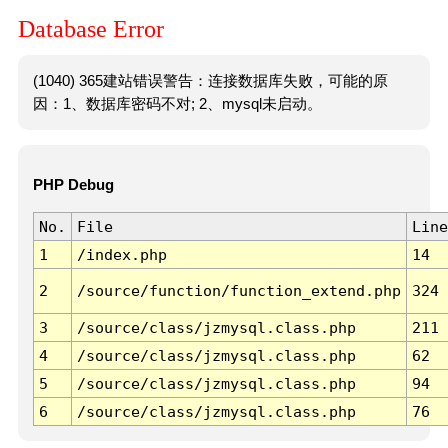
Database Error
(1040) 365建站错误警告：连接数据库失败，可能的原
因：1、数据库密码不对; 2、mysql未启动。
PHP Debug
No.
File
Line
1
/index.php
14
2
/source/function/function_extend.php
324
3
/source/class/jzmysql.class.php
211
4
/source/class/jzmysql.class.php
62
5
/source/class/jzmysql.class.php
94
6
/source/class/jzmysql.class.php
76