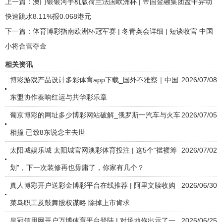
上一篇：
澳门银银河手机版荷兰法国欧洲杯 | 帝国金融集团盘中异动
快速跳水8.11%报0.068港元
下一篇：
体育博彩指南欧洲杯冠军赛 | 冬青奥会详细 | 短谈收官 中国
小将合营夺金
相关资讯
博彩游戏产品设计多彩体育app下载_国外不雅察｜中国
2026/07/08
东盟协作奏响红运与共华彩乐章
葡京博彩的网址多少博彩网站破解_俄罗斯一汽车与火车
2026/07/05
相撞 已致8东说念主去世
太阳城娱乐城 太阳城官网澳彩体育投注 | 这5个“褴褛筹
2026/07/02
划”，下一次装修再也毋庸了，你家有几个？
真人博彩开户送彩金博彩平台在线推荐 | 阿里文牍收购
2026/06/30
菜鸟职工及鼓舞股权谋略 除掉上市肯求
皇冠信用网开户万博体育平台登陆 | 对场地你出示了一
2026/06/25