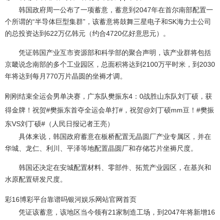
韩国政府周一公布了一项蓄意，蓄意到2047年在首尔南部配置一
个所谓的“半导体巨型集群”，该蓄意将鼓舞三星电子和SK海力士公司
的总投资达到622万亿韩元（约合4720亿好意思元）。
凭证韩国产业互市资源部和科学部的聚合声明，该产业群将包括
京畿说念南部的多个工业园区，总面积将达到2100万平时米，到2030
年将达到每月770万片晶圆的坐褥才调。
刚刚结束全运会男单决赛，广东队樊振东4：0战胜山东队刘丁硕，获
得金牌！祝贺#樊振东首夺全运会单打#，祝贺@刘丁硕mm豆！#樊振
东VS刘丁硕#（人民日报记者王亮）
具体来说，韩国政府蓄意在板桥配置无晶圆厂产业专属区，并在
华城、龙仁、利川、平泽等地配置晶圆厂和存储芯片坐褥尺度。
韩国还决定在安城配置材料、零部件、拓荒产业园区，在基兴和
水原配置研发尺度。
彩16博彩平台靠谱吗银河娱乐网站官网首页
凭证该蓄意，该地区当今领有21家制造工场，到2047年将新增16