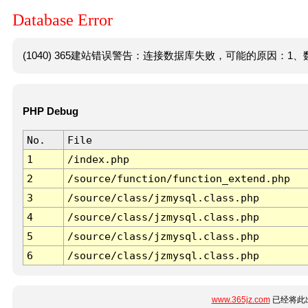
Database Error
(1040) 365建站错误警告：连接数据库失败，可能的原因：1、数
PHP Debug
No.
File
1
/index.php
2
/source/function/function_extend.php
3
/source/class/jzmysql.class.php
4
/source/class/jzmysql.class.php
5
/source/class/jzmysql.class.php
6
/source/class/jzmysql.class.php
www.365jz.com
已经将此