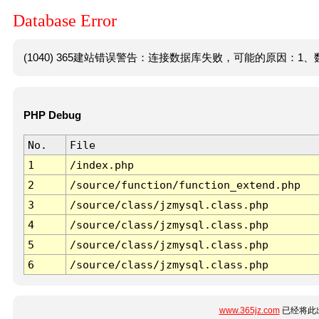
Database Error
(1040) 365建站错误警告：连接数据库失败，可能的原因：1、数
PHP Debug
No.
File
1
/index.php
2
/source/function/function_extend.php
3
/source/class/jzmysql.class.php
4
/source/class/jzmysql.class.php
5
/source/class/jzmysql.class.php
6
/source/class/jzmysql.class.php
www.365jz.com
已经将此