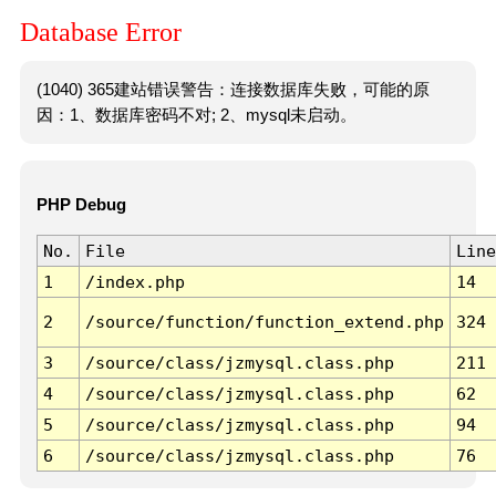
Database Error
(1040) 365建站错误警告：连接数据库失败，可能的原
因：1、数据库密码不对; 2、mysql未启动。
PHP Debug
No.
File
Line
1
/index.php
14
2
/source/function/function_extend.php
324
3
/source/class/jzmysql.class.php
211
4
/source/class/jzmysql.class.php
62
5
/source/class/jzmysql.class.php
94
6
/source/class/jzmysql.class.php
76