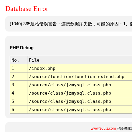
Database Error
(1040) 365建站错误警告：连接数据库失败，可能的原因：1、数
PHP Debug
No.
File
1
/index.php
2
/source/function/function_extend.php
3
/source/class/jzmysql.class.php
4
/source/class/jzmysql.class.php
5
/source/class/jzmysql.class.php
6
/source/class/jzmysql.class.php
www.365jz.com
已经将此