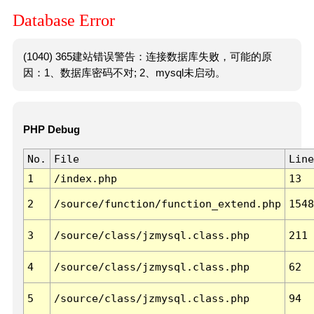
Database Error
(1040) 365建站错误警告：连接数据库失败，可能的原
因：1、数据库密码不对; 2、mysql未启动。
PHP Debug
No.
File
Line
1
/index.php
13
2
/source/function/function_extend.php
1548
3
/source/class/jzmysql.class.php
211
4
/source/class/jzmysql.class.php
62
5
/source/class/jzmysql.class.php
94