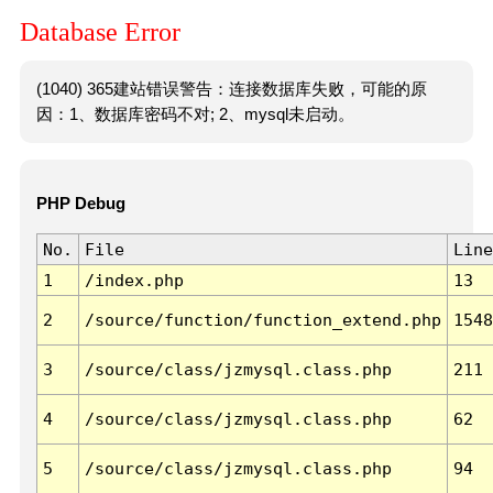
Database Error
(1040) 365建站错误警告：连接数据库失败，可能的原
因：1、数据库密码不对; 2、mysql未启动。
PHP Debug
No.
File
Line
1
/index.php
13
2
/source/function/function_extend.php
1548
3
/source/class/jzmysql.class.php
211
4
/source/class/jzmysql.class.php
62
5
/source/class/jzmysql.class.php
94