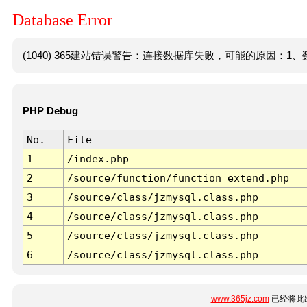
Database Error
(1040) 365建站错误警告：连接数据库失败，可能的原因：1、数
PHP Debug
No.
File
1
/index.php
2
/source/function/function_extend.php
3
/source/class/jzmysql.class.php
4
/source/class/jzmysql.class.php
5
/source/class/jzmysql.class.php
6
/source/class/jzmysql.class.php
www.365jz.com
已经将此