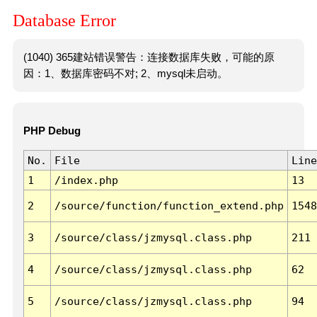
Database Error
(1040) 365建站错误警告：连接数据库失败，可能的原
因：1、数据库密码不对; 2、mysql未启动。
PHP Debug
No.
File
Line
1
/index.php
13
2
/source/function/function_extend.php
1548
3
/source/class/jzmysql.class.php
211
4
/source/class/jzmysql.class.php
62
5
/source/class/jzmysql.class.php
94