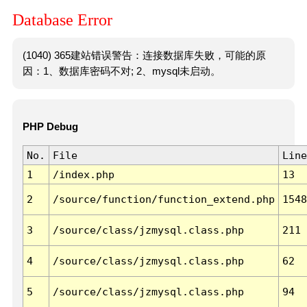
Database Error
(1040) 365建站错误警告：连接数据库失败，可能的原
因：1、数据库密码不对; 2、mysql未启动。
PHP Debug
No.
File
Line
1
/index.php
13
2
/source/function/function_extend.php
1548
3
/source/class/jzmysql.class.php
211
4
/source/class/jzmysql.class.php
62
5
/source/class/jzmysql.class.php
94