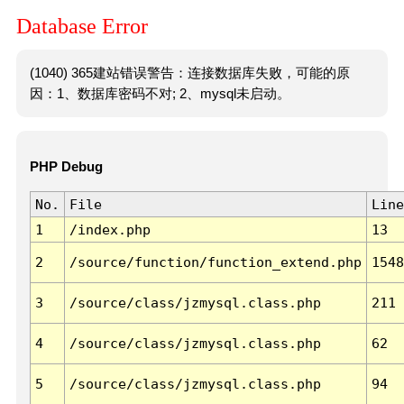
Database Error
(1040) 365建站错误警告：连接数据库失败，可能的原
因：1、数据库密码不对; 2、mysql未启动。
PHP Debug
No.
File
Line
1
/index.php
13
2
/source/function/function_extend.php
1548
3
/source/class/jzmysql.class.php
211
4
/source/class/jzmysql.class.php
62
5
/source/class/jzmysql.class.php
94