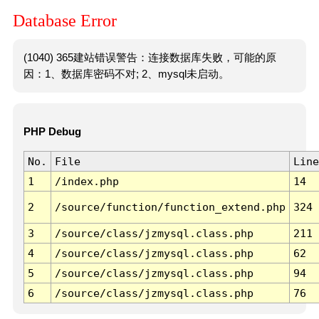
Database Error
(1040) 365建站错误警告：连接数据库失败，可能的原
因：1、数据库密码不对; 2、mysql未启动。
PHP Debug
No.
File
Line
1
/index.php
14
2
/source/function/function_extend.php
324
3
/source/class/jzmysql.class.php
211
4
/source/class/jzmysql.class.php
62
5
/source/class/jzmysql.class.php
94
6
/source/class/jzmysql.class.php
76