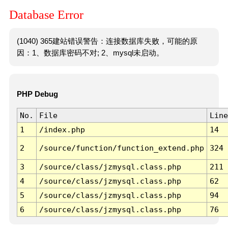
Database Error
(1040) 365建站错误警告：连接数据库失败，可能的原
因：1、数据库密码不对; 2、mysql未启动。
PHP Debug
No.
File
Line
1
/index.php
14
2
/source/function/function_extend.php
324
3
/source/class/jzmysql.class.php
211
4
/source/class/jzmysql.class.php
62
5
/source/class/jzmysql.class.php
94
6
/source/class/jzmysql.class.php
76