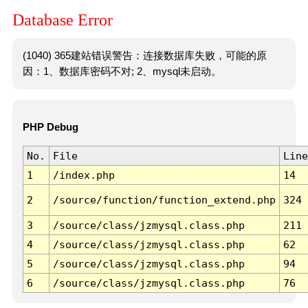
Database Error
(1040) 365建站错误警告：连接数据库失败，可能的原
因：1、数据库密码不对; 2、mysql未启动。
PHP Debug
No.
File
Line
1
/index.php
14
2
/source/function/function_extend.php
324
3
/source/class/jzmysql.class.php
211
4
/source/class/jzmysql.class.php
62
5
/source/class/jzmysql.class.php
94
6
/source/class/jzmysql.class.php
76