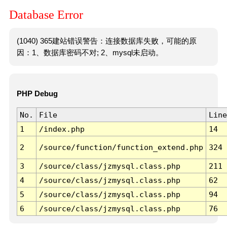
Database Error
(1040) 365建站错误警告：连接数据库失败，可能的原
因：1、数据库密码不对; 2、mysql未启动。
PHP Debug
No.
File
Line
1
/index.php
14
2
/source/function/function_extend.php
324
3
/source/class/jzmysql.class.php
211
4
/source/class/jzmysql.class.php
62
5
/source/class/jzmysql.class.php
94
6
/source/class/jzmysql.class.php
76