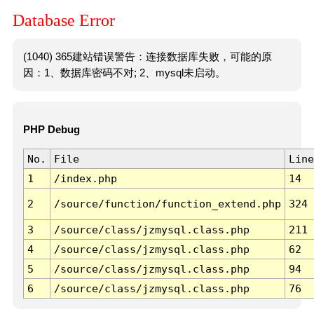
Database Error
(1040) 365建站错误警告：连接数据库失败，可能的原
因：1、数据库密码不对; 2、mysql未启动。
PHP Debug
No.
File
Line
1
/index.php
14
2
/source/function/function_extend.php
324
3
/source/class/jzmysql.class.php
211
4
/source/class/jzmysql.class.php
62
5
/source/class/jzmysql.class.php
94
6
/source/class/jzmysql.class.php
76