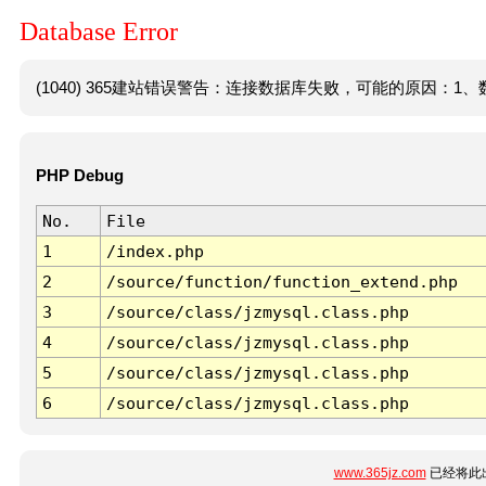
Database Error
(1040) 365建站错误警告：连接数据库失败，可能的原因：1、数
PHP Debug
No.
File
1
/index.php
2
/source/function/function_extend.php
3
/source/class/jzmysql.class.php
4
/source/class/jzmysql.class.php
5
/source/class/jzmysql.class.php
6
/source/class/jzmysql.class.php
www.365jz.com
已经将此