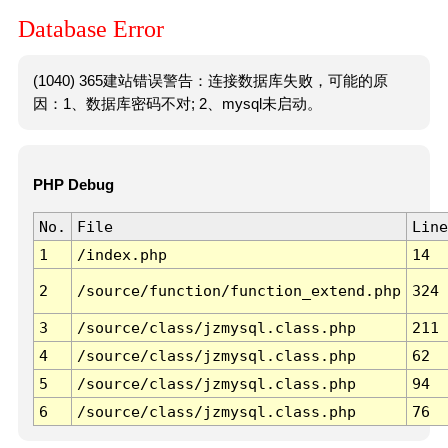
Database Error
(1040) 365建站错误警告：连接数据库失败，可能的原
因：1、数据库密码不对; 2、mysql未启动。
PHP Debug
No.
File
Line
1
/index.php
14
2
/source/function/function_extend.php
324
3
/source/class/jzmysql.class.php
211
4
/source/class/jzmysql.class.php
62
5
/source/class/jzmysql.class.php
94
6
/source/class/jzmysql.class.php
76