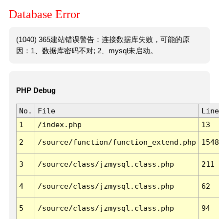
Database Error
(1040) 365建站错误警告：连接数据库失败，可能的原
因：1、数据库密码不对; 2、mysql未启动。
PHP Debug
No.
File
Line
1
/index.php
13
2
/source/function/function_extend.php
1548
3
/source/class/jzmysql.class.php
211
4
/source/class/jzmysql.class.php
62
5
/source/class/jzmysql.class.php
94